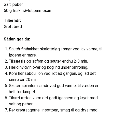
KONTAKT OS
Salt, peber
50 g frisk høvlet parmesan
Tilbehør:
Groft brød
Sådan gør du:
Sautér finthakket skalotteløg i smør ved lav varme, til
løgene er møre.
Tilsæt ris og safran og sautér endnu 2-3 min.
Hæld hvidvin over og kog ind under omrøring.
Kom hønsebouillon ved lidt ad gangen, og lad det
simre ca. 20 min.
Sautér spinaten i smør ved god varme, til væden er
helt fordampet.
Tilsæt ærter, varm det godt igennem og krydr med
salt og peber.
Rør grøntsagerne i risottoen, smag til og drys med