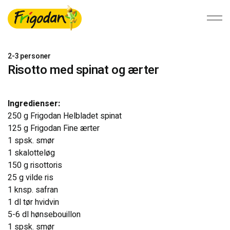
2-3 personer
Risotto med spinat og ærter
Foodservice
Ingredienser:
Detail
250 g Frigodan Helbladet spinat
125 g Frigodan Fine ærter
1 spsk. smør
Bæredygtighed
1 skalotteløg
150 g risottoris
Om Ardo NV
25 g vilde ris
1 knsp. safran
Ardo.com
1 dl tør hvidvin
5-6 dl hønsebouillon
1 spsk. smør