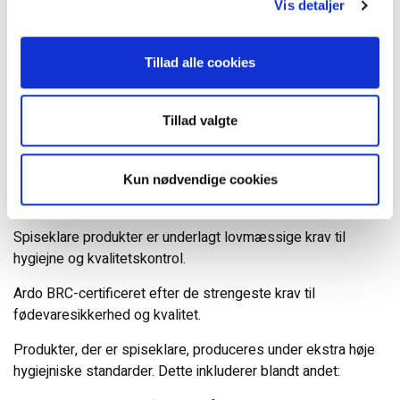
effektiv brug i foodservice. Vores produkter er mærket med
Vis detaljer
ingrediensliste samt vejledning til opbevaring, tilberedning
og anvendelse. Du kan altid finde den nødvendige
Tillad alle cookies
information direkte på poserne.
Tillad valgte
Spiseklare produkter
Ready to eat
Nogle af vores produkter er spiseklare og kræver ikke
Kun nødvendige cookies
behandling eller tilberedning efter optøning.
Spiseklare produkter er underlagt lovmæssige krav til
hygiejne og kvalitetskontrol.
Ardo BRC-certificeret efter de strengeste krav til
fødevaresikkerhed og kvalitet.
Produkter, der er spiseklare, produceres under ekstra høje
hygiejniske standarder. Dette inkluderer blandt andet: