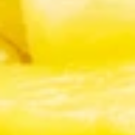
Ingefærshots
Detail
Bæredygtighed
Om Ardo NV
Ardo.com
KONTAKT OS