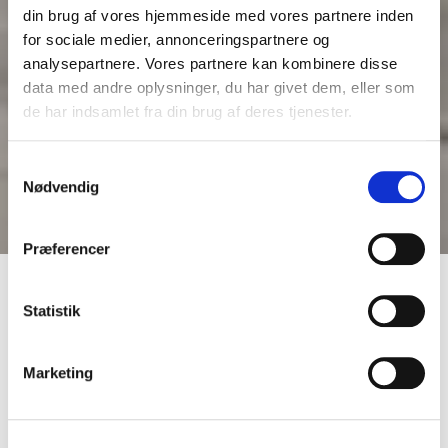
din brug af vores hjemmeside med vores partnere inden
for sociale medier, annonceringspartnere og
analysepartnere. Vores partnere kan kombinere disse
data med andre oplysninger, du har givet dem, eller som
de har indsamlet fra din brug af deres tjenester.
Samtykkevalg
Nødvendig
Præferencer
Anvendelse af vores
Statistik
frugt og grønt
Marketing
Få styr på anvendelse og tilberedning af frosne grøntsager,
frugt og bær i professionelle køkkener. Her finder du
vejledning til korrekt håndtering, fødevaresikkerhed og