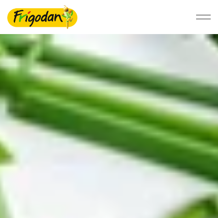
Foodservice
Detail
Bæredygtighed
Om Ardo NV
Kontakt os
Vores værdier