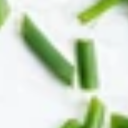
Miljø
Historie
Ardo i tal
Job hos Ardo NV
Ardo.com
KONTAKT OS