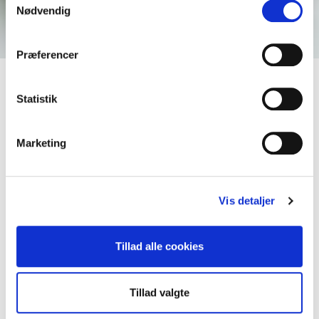
Nødvendig
Præferencer
Ardo i tal
Statistik
Disse tal viser vores globale lederskab inden for frosne
grøntsager, frugt og urter, som vi sætter en stor ære i.
Marketing
Vis detaljer
Tillad alle cookies
Tillad valgte