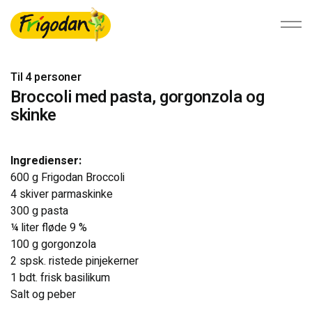
Til 4 personer
Broccoli med pasta, gorgonzola og
skinke
Foodservice
Detail
Ingredienser:
600 g Frigodan Broccoli
Bæredygtighed
4 skiver parmaskinke
300 g pasta
¼ liter fløde 9 %
Om Ardo NV
100 g gorgonzola
2 spsk. ristede pinjekerner
Ardo.com
1 bdt. frisk basilikum
Salt og peber