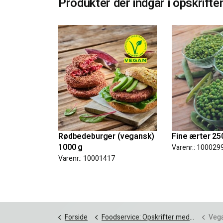
Produkter der indgår i opskrifte
Rødbedeburger (vegansk)
Fine ærter 25
1000 g
Varenr.: 100029
Varenr.: 10001417
Forside
Foodservice: Opskrifter med vegetar, vegansk og fingerfood
Vegans