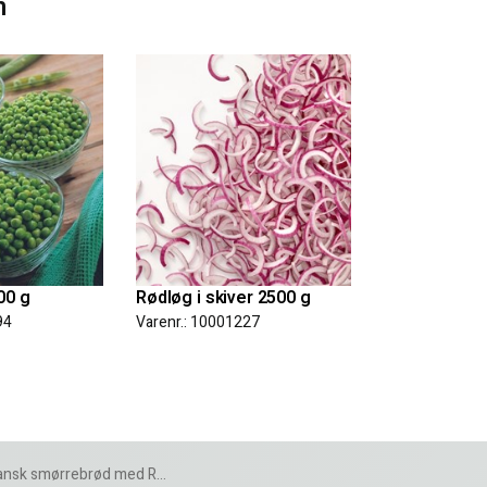
n
00 g
Rødløg i skiver 2500 g
94
Varenr.: 10001227
k smørrebrød med Rødbedeburger