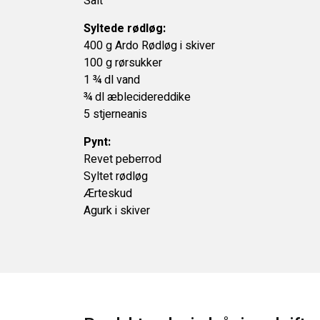
Salt
Syltede rødløg:
400 g Ardo Rødløg i skiver
100 g rørsukker
1 ¾ dl vand
¾ dl æblecidereddike
5 stjerneanis
Pynt:
Revet peberrod
Syltet rødløg
Ærteskud
Agurk i skiver