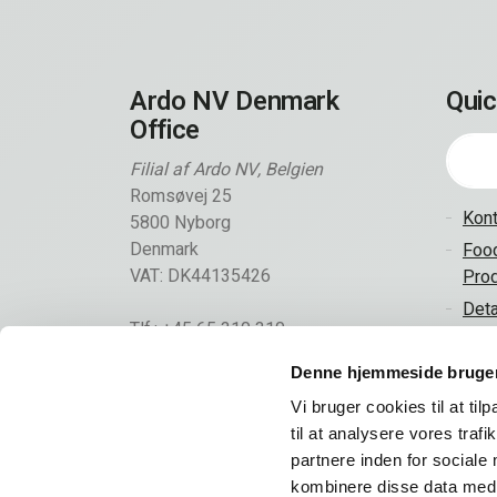
Ardo NV Denmark
Quic
Office
Filial af Ardo NV, Belgien
Romsøvej 25
Kont
5800 Nyborg
Denmark
Food
VAT: DK44135426
Prod
Deta
Tlf.: +45 65 310 310
Kont
info@frigodan.dk
Denne hjemmeside bruger
Vi bruger cookies til at til
til at analysere vores tra
partnere inden for sociale
kombinere disse data med a