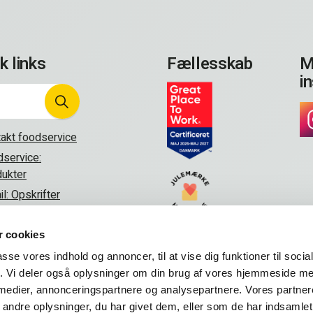
k links
Fællesskab
M
i
akt foodservice
service:
ukter
il: Opskrifter
akt os
 cookies
passe vores indhold og annoncer, til at vise dig funktioner til soci
fik. Vi deler også oplysninger om din brug af vores hjemmeside m
 medier, annonceringspartnere og analysepartnere. Vores partne
ndre oplysninger, du har givet dem, eller som de har indsamlet 