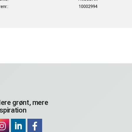
enr.:
10002994
ere grønt, mere
nspiration