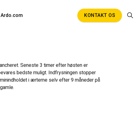
Ardo.com
KONTAKT OS
blancheret. Seneste 3 timer efter høsten er
bevares bedste muligt. Indfrysningen stopper
aminindholdet i ærterne selv efter 9 måneder på
 gamle.