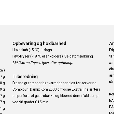
Opbevaring og holdbarhed
An
I køleskab (+5 °C): 1 døgn
Fri
I dybfryser (-18 °C eller koldere): Se datomærkning.
til
Må ikke nedfryses igen efter optøning.
ært
dia
cal)
ært
Tilberedning
,7 g
så 
0 g
Frosne grøntsager bør varmebehandles før servering.
,9 g
Combiovn: Damp: Kom 2500 g frosne Ekstra fine ærter i
Kol
,7 g
en perforeret gastrobakke og tilbered dem i fuld damp
EA
,7 g
ved 98 grader C i 5 min.
EA
,1 g
Mæ