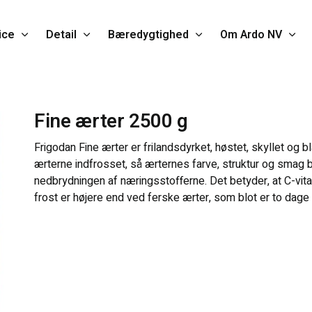
ice
Detail
Bæredygtighed
Om Ardo NV
Fine ærter 2500 g
Frigodan Fine ærter er frilandsdyrket, høstet, skyllet og 
ærterne indfrosset, så ærternes farve, struktur og smag 
nedbrydningen af næringsstofferne. Det betyder, at C-vit
frost er højere end ved ferske ærter, som blot er to dage