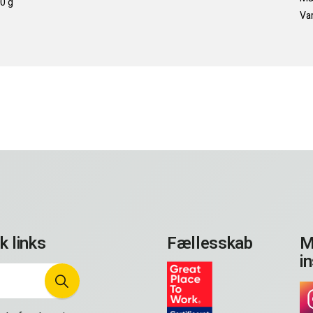
0 g
Var
k links
Fællesskab
M
i