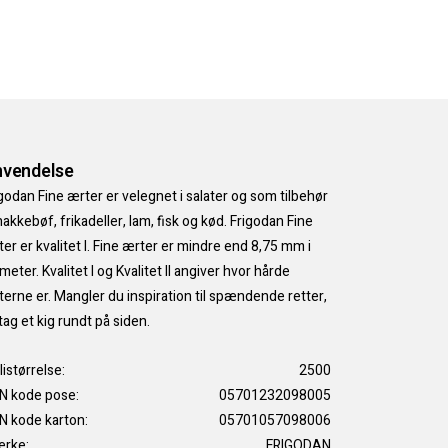
vendelse
godan Fine ærter er velegnet i salater og som tilbehør
 hakkebøf, frikadeller, lam, fisk og kød. Frigodan Fine
er er kvalitet I. Fine ærter er mindre end 8,75 mm i
meter. Kvalitet I og Kvalitet II angiver hvor hårde
erne er. Mangler du inspiration til spændende retter,
tag et kig rundt på siden.
listørrelse:
2500
N kode pose:
05701232098005
N kode karton:
05701057098006
rke:
FRIGODAN