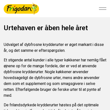
Urtehaven er åben hele året
Foodservice
Udvalget af dybfrosne krydderurter er øget markant i disse
år, og det samme er efterspørgslen.
Detail
Et stigende antal kunder i alle typer køkkener har nemlig fået
øjnene op for de mange fordele, der er ved at anvende
Bæredygtighed
dybfrosne krydderurter. Nogle køkkener anvender
hovedsageligt de dybfrosne urter, mens andre anvender
Om Ardo NV
dem som et supplement og som smagsgivere i selve
retten. Efterfølgende bruger de ferske urter til at pynte af
med.
Ardo.com
De frilandsdyrkede krydderurter høstes på det optimale