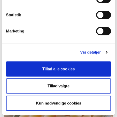
Statistik
Marketing
Hvidløg i tern 250 g
Varenr.: 10001944
Vis detaljer
Tillad alle cookies
Tillad valgte
Kun nødvendige cookies