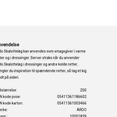
vendelse
do Skalotteløg kan anvendes som smagsgiver i varme
ter og i dressinger. Server straks når du anvender
o Skalotteløg i dressinger og andre kolde retter.
gler du inspiration til spændende retter, så tag et kig
dt på siden.
listørrelse:
250
N kode pose:
05411361186602
N kode karton:
05411361003466
rke:
ARDO
enr.:
10001839