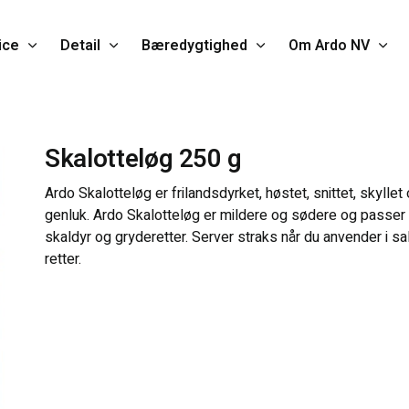
ice
Detail
Bæredygtighed
Om Ardo NV
Skalotteløg 250 g
Ardo Skalotteløg er frilandsdyrket, høstet, snittet, skyllet 
genluk. Ardo Skalotteløg er mildere og sødere og passer pe
skaldyr og gryderetter. Server straks når du anvender i s
retter.