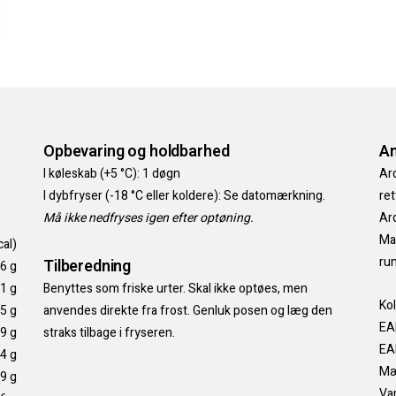
Opbevaring og holdbarhed
An
I køleskab (+5 °C): 1 døgn
Ar
I dybfryser (-18 °C eller koldere): Se datomærkning.
ret
Må ikke nedfryses igen efter optøning.
Ard
Man
cal)
run
Tilberedning
,6 g
,1 g
Benyttes som friske urter. Skal ikke optøes, men
Kol
,5 g
anvendes direkte fra frost. Genluk posen og læg den
EA
,9 g
straks tilbage i fryseren.
EA
,4 g
Mæ
,9 g
Var