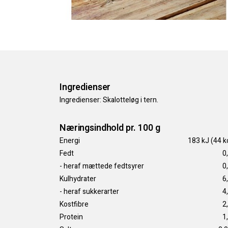
Ingredienser
Ingredienser: Skalotteløg i tern.
Næringsindhold pr. 100 g
Energi
183 kJ (44 k
Fedt
0
- heraf mættede fedtsyrer
0
Kulhydrater
6
- heraf sukkerarter
4
Kostfibre
2
Protein
1