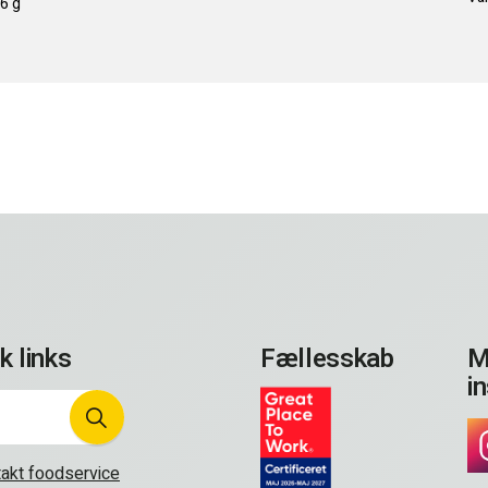
6 g
k links
Fællesskab
M
i
akt foodservice