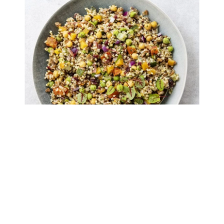
10004897
Insalata Sapphira
Ardo Insalata Sapphira er en
ready-to-eat
og
vegansk
salatblanding bestående af bulgur, grønne og hvide