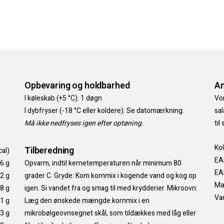
Opbevaring og holdbarhed
An
I køleskab (+5 °C): 1 døgn
Vor
I dybfryser (-18 °C eller koldere): Se datomærkning.
sal
Må ikke nedfryses igen efter optøning.
til
Kol
Tilberedning
cal)
EA
,6 g
Opvarm, indtil kernetemperaturen når minimum 80
EA
,2 g
grader C. Gryde: Kom kornmix i kogende vand og kog op
Mæ
8 g
igen. Si vandet fra og smag til med krydderier. Mikroovn:
Var
,1 g
Læg den ønskede mængde kornmix i en
,3 g
mikrobølgeovnsegnet skål, som tildækkes med låg eller