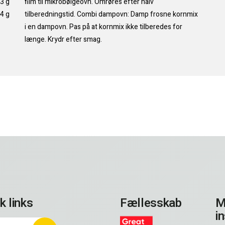
,3 g
film til mikrobølgeovn. Omrøres efter halv
4 g
tilberedningstid. Combi dampovn: Damp frosne kornmix
i en dampovn. Pas på at kornmix ikke tilberedes for
længe. Krydr efter smag.
k links
Fællesskab
M
i