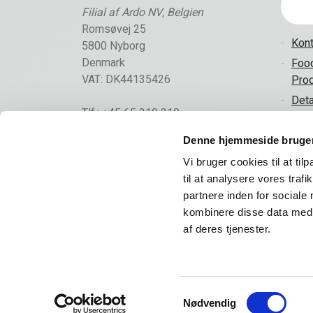
Filial af Ardo NV, Belgien
Romsøvej 25
Kont
5800 Nyborg
Denmark
Food
VAT: DK44135426
Prod
Deta
Tlf.: +45 65 310 310
Kont
info@frigodan.dk
Denne hjemmeside bruger
Vi bruger cookies til at til
til at analysere vores tra
partnere inden for sociale
kombinere disse data med a
af deres tjenester.
© 2026 Ardo NV Denmark Office (Frigodan)
Cookie og 
Samtykkevalg
Nødvendig