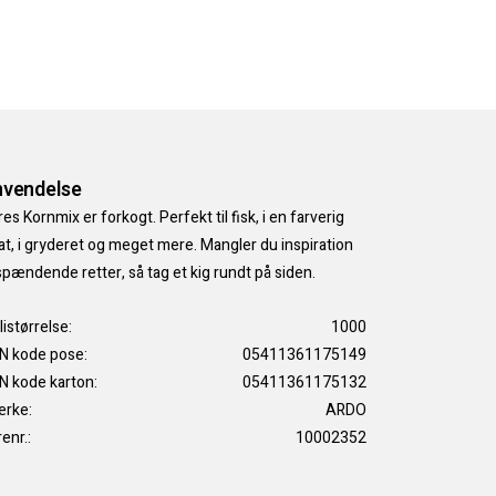
vendelse
es Kornmix er forkogt. Perfekt til fisk, i en farverig
at, i gryderet og meget mere. Mangler du inspiration
 spændende retter, så tag et kig rundt på siden.
listørrelse:
1000
N kode pose:
05411361175149
N kode karton:
05411361175132
rke:
ARDO
enr.:
10002352