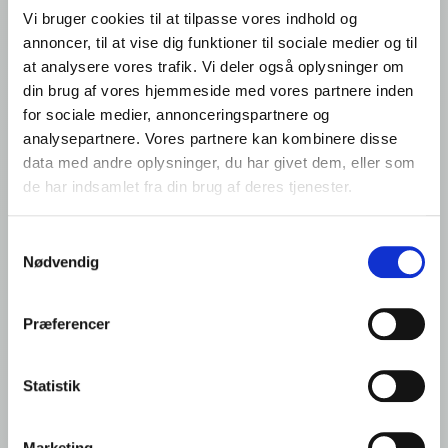
Produkt
Vi bruger cookies til at tilpasse vores indhold og
annoncer, til at vise dig funktioner til sociale medier og til
at analysere vores trafik. Vi deler også oplysninger om
Ardo NV Denmark Office
din brug af vores hjemmeside med vores partnere inden
Filial af Ardo NV, Belgien
for sociale medier, annonceringspartnere og
Romsøvej 25
analysepartnere. Vores partnere kan kombinere disse
5800 Nyborg
data med andre oplysninger, du har givet dem, eller som
Denmark
de har indsamlet fra din brug af deres tjenester.
VAT: DK44135426
Samtykkevalg
Tlf.: +45 65 310 310
Nødvendig
info@frigodan.dk
Præferencer
Statistik
Quick links
Marketing