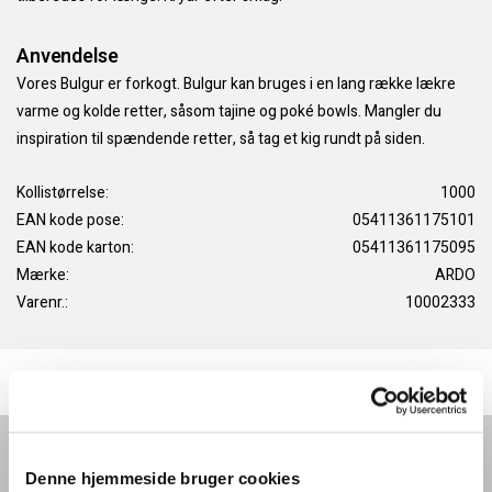
Anvendelse
Vores Bulgur er forkogt. Bulgur kan bruges i en lang række lækre
varme og kolde retter, såsom tajine og poké bowls. Mangler du
inspiration til spændende retter, så tag et kig rundt på siden.
Kollistørrelse:
1000
EAN kode pose:
05411361175101
EAN kode karton:
05411361175095
Mærke:
ARDO
Varenr.:
10002333
Forside
Foodservice: Produkter
Denne hjemmeside bruger cookies