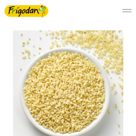
Foodservice
Detail
Bæredygtighed
Om Ardo NV
Ardo.com