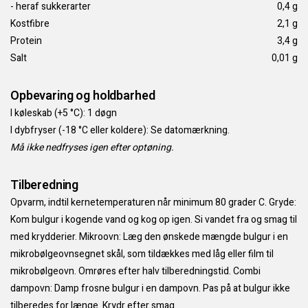
- heraf sukkerarter
0,4 g
Kostfibre
2,1 g
Protein
3,4 g
Salt
0,01 g
Opbevaring og holdbarhed
I køleskab (+5 °C): 1 døgn
I dybfryser (-18 °C eller koldere): Se datomærkning.
Må ikke nedfryses igen efter optøning.
Tilberedning
Opvarm, indtil kernetemperaturen når minimum 80 grader C. Gryde:
Kom bulgur i kogende vand og kog op igen. Si vandet fra og smag til
med krydderier. Mikroovn: Læg den ønskede mængde bulgur i en
mikrobølgeovnsegnet skål, som tildækkes med låg eller film til
mikrobølgeovn. Omrøres efter halv tilberedningstid. Combi
dampovn: Damp frosne bulgur i en dampovn. Pas på at bulgur ikke
tilberedes for længe. Krydr efter smag.