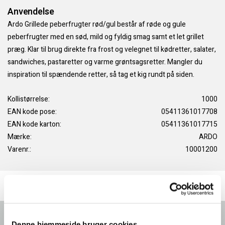
Anvendelse
Ardo Grillede peberfrugter rød/gul består af røde og gule
peberfrugter med en sød, mild og fyldig smag samt et let grillet
præg. Klar til brug direkte fra frost og velegnet til kødretter, salater,
sandwiches, pastaretter og varme grøntsagsretter. Mangler du
inspiration til spændende retter, så tag et kig rundt på siden.
Kollistørrelse:
1000
EAN kode pose:
05411361017708
EAN kode karton:
05411361017715
Mærke:
ARDO
Varenr.:
10001200
Forside
Denne hjemmeside bruger cookies