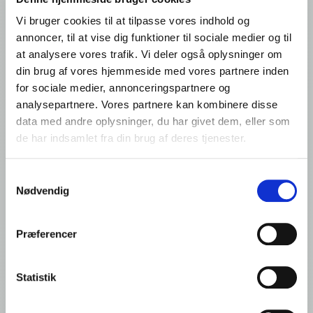
Foodservice: Produkter
Vi bruger cookies til at tilpasse vores indhold og
Produkt
annoncer, til at vise dig funktioner til sociale medier og til
at analysere vores trafik. Vi deler også oplysninger om
Ardo NV Denmark Office
din brug af vores hjemmeside med vores partnere inden
Filial af Ardo NV, Belgien
for sociale medier, annonceringspartnere og
Romsøvej 25
analysepartnere. Vores partnere kan kombinere disse
5800 Nyborg
data med andre oplysninger, du har givet dem, eller som
Denmark
de har indsamlet fra din brug af deres tjenester.
VAT: DK44135426
Samtykkevalg
Tlf.: +45 65 310 310
Nødvendig
info@frigodan.dk
Præferencer
Statistik
Quick links