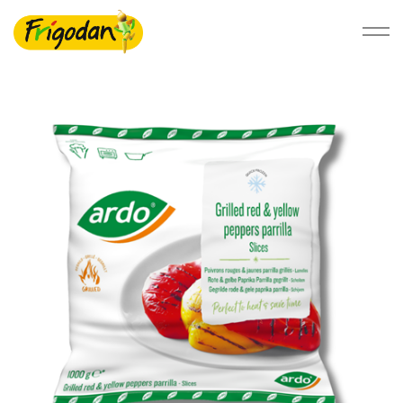
Foodservice
Detail
Bæredygtighed
Om Ardo NV
Ardo.com