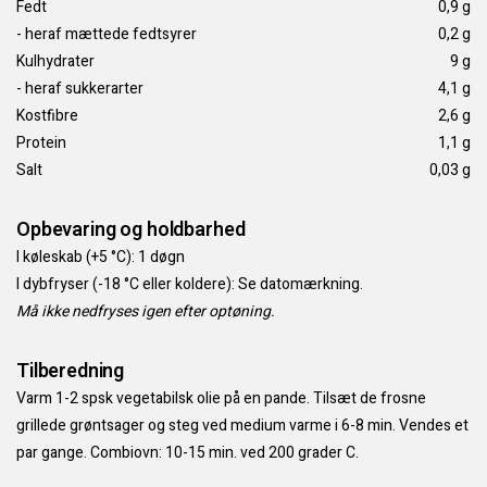
Fedt
0,9 g
- heraf mættede fedtsyrer
0,2 g
Kulhydrater
9 g
- heraf sukkerarter
4,1 g
Kostfibre
2,6 g
Protein
1,1 g
Salt
0,03 g
Opbevaring og holdbarhed
I køleskab (+5 °C): 1 døgn
I dybfryser (-18 °C eller koldere): Se datomærkning.
Må ikke nedfryses igen efter optøning.
Tilberedning
Varm 1-2 spsk vegetabilsk olie på en pande. Tilsæt de frosne
grillede grøntsager og steg ved medium varme i 6-8 min. Vendes et
par gange. Combiovn: 10-15 min. ved 200 grader C.