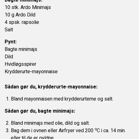
Bagte minimajs:
KONTAKT OS
10 stk. Ardo Minimajs
10 g Ardo Dild
4 spsk. rapsolie
Salt
Pynt:
Bagte minimajs
Dild
Hvidløgsspirer
Krydderurte-mayonnaise
Sådan gør du, krydderurte-mayonnaise:
Bland mayonnaisen med krydderurterne og salt.
Sådan gør du, bagte minimajs:
Bland minimajs med olie, dild og salt.
o
Bag dem i ovnen eller Airfryer ved 200
C i ca. 14 min.
eller til de er gyldne.