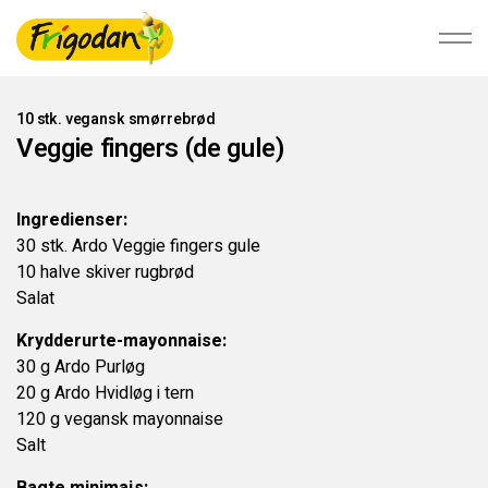
10 stk. vegansk smørrebrød
Veggie fingers (de gule)
Foodservice
Ingredienser:
Detail
30 stk. Ardo Veggie fingers gule
10 halve skiver rugbrød
Salat
Bæredygtighed
Krydderurte-mayonnaise:
Om Ardo NV
30 g Ardo Purløg
20 g Ardo Hvidløg i tern
120 g vegansk mayonnaise
Ardo.com
Salt