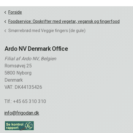
Forside
Foodservice: Opskrifter med vegetar, vegansk og fingerfood
Smørrebrød med Veggie fingers (de gule)
Ardo NV Denmark Office
Filial af Ardo NV, Belgien
Romsøvej 25
5800 Nyborg
Denmark
VAT: DK44135426
Tlf.: +45 65 310 310
info@frigodan.dk