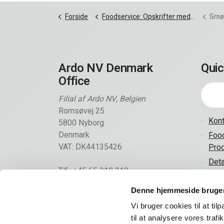
Forside
Foodservice: Opskrifter med vegetar, vegansk og fingerfood
Smør
Ardo NV Denmark
Quic
Office
Filial af Ardo NV, Belgien
Romsøvej 25
Kont
5800 Nyborg
Denmark
Food
VAT: DK44135426
Prod
Deta
Tlf.: +45 65 310 310
Kont
info@frigodan.dk
Denne hjemmeside bruger
Vi bruger cookies til at til
til at analysere vores tra