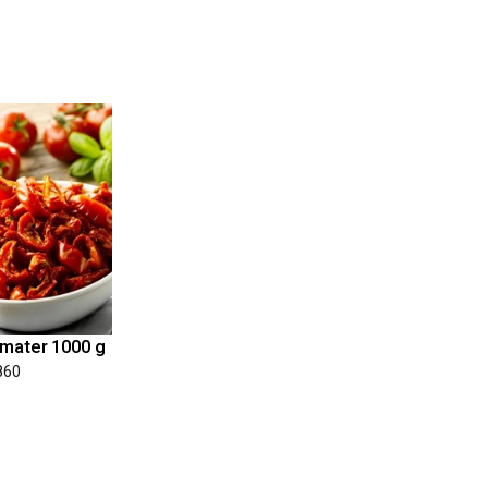
omater 1000 g
860