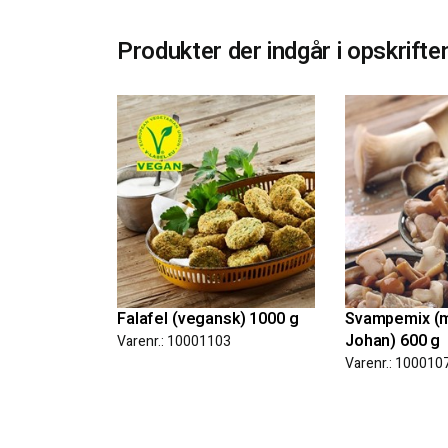
Produkter der indgår i opskrifte
Falafel (vegansk) 1000 g
Svampemix (m
Johan) 600 g
Varenr.: 10001103
Varenr.: 100010