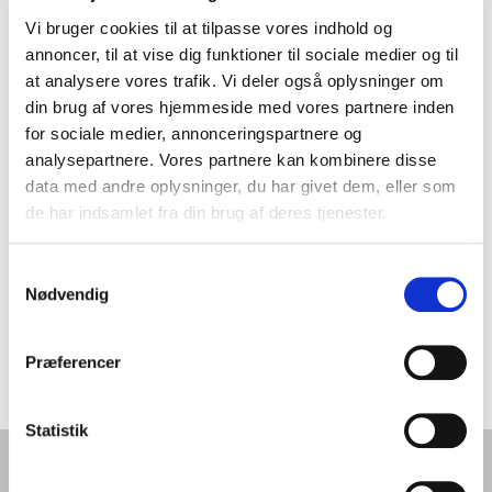
Vi bruger cookies til at tilpasse vores indhold og
annoncer, til at vise dig funktioner til sociale medier og til
at analysere vores trafik. Vi deler også oplysninger om
din brug af vores hjemmeside med vores partnere inden
for sociale medier, annonceringspartnere og
analysepartnere. Vores partnere kan kombinere disse
data med andre oplysninger, du har givet dem, eller som
de har indsamlet fra din brug af deres tjenester.
Samtykkevalg
Nødvendig
Asiatisk inspireret krydderurteblanding 250 g
Præferencer
Varenr.: 10001353
Statistik
Forside
Foodservice: Opskrifter med grøntsagsblandinger