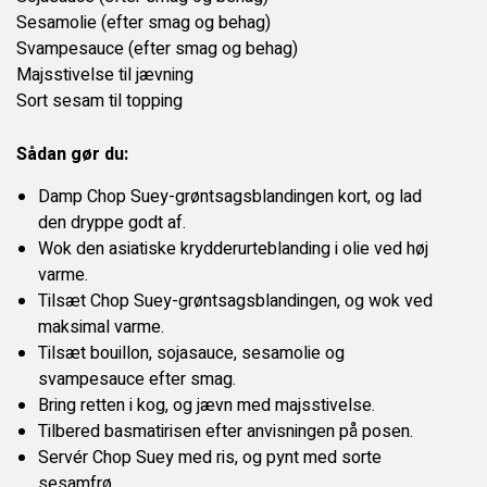
KONTAKT OS
Sesamolie (efter smag og behag)
Svampesauce (efter smag og behag)
Majsstivelse til jævning
Sort sesam til topping
Sådan gør du:
Damp Chop Suey-grøntsagsblandingen kort, og lad
den dryppe godt af.
Wok den asiatiske krydderurteblanding i olie ved høj
varme.
Tilsæt Chop Suey-grøntsagsblandingen, og wok ved
maksimal varme.
Tilsæt bouillon, sojasauce, sesamolie og
svampesauce efter smag.
Bring retten i kog, og jævn med majsstivelse.
Tilbered basmatirisen efter anvisningen på posen.
Servér Chop Suey med ris, og pynt med sorte
sesamfrø..