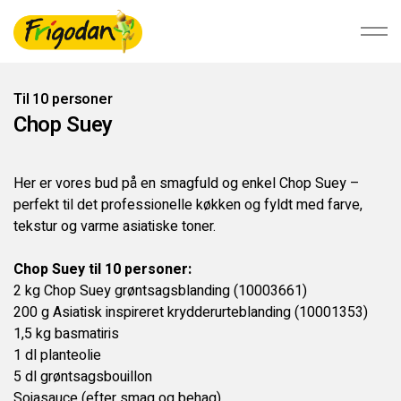
Til 10 personer
Chop Suey
Foodservice
Her er vores bud på en smagfuld og enkel Chop Suey –
Detail
perfekt til det professionelle køkken og fyldt med farve,
tekstur og varme asiatiske toner.
Bæredygtighed
Chop Suey til 10 personer:
2 kg Chop Suey grøntsagsblanding (10003661)
Om Ardo NV
200 g Asiatisk inspireret krydderurteblanding (10001353)
1,5 kg basmatiris
Ardo.com
1 dl planteolie
5 dl grøntsagsbouillon
Sojasauce (efter smag og behag)