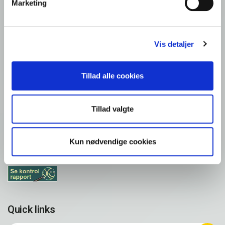
Marketing
Chop Suey
Ardo NV Denmark Office
Vis detaljer
Filial af Ardo NV, Belgien
Romsøvej 25
Tillad alle cookies
5800 Nyborg
Denmark
VAT: DK44135426
Tillad valgte
Tlf.: +45 65 310 310
Kun nødvendige cookies
info@frigodan.dk
Quick links