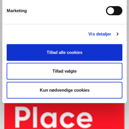
Quick links
Marketing
Vis detaljer
Kontakt foodservice
Foodservice: Produkter
Detail: Opskrifter
Kontakt os
Tillad alle cookies
Fællesskab
Tillad valgte
Kun nødvendige cookies