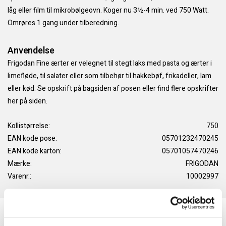
låg eller film til mikrobølgeovn. Koger nu 3½-4 min. ved 750 Watt.
Omrøres 1 gang under tilberedning.
Anvendelse
Frigodan Fine ærter er velegnet til stegt laks med pasta og ærter i
limefløde, til salater eller som tilbehør til hakkebøf, frikadeller, lam
eller kød. Se opskrift på bagsiden af posen eller find flere opskrifter
her på siden.
Kollistørrelse:
750
EAN kode pose:
05701232470245
EAN kode karton:
05701057470246
Mærke:
FRIGODAN
Varenr.:
10002997