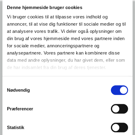
Forside
Denne hjemmeside bruger cookies
Detail: Produkter
Vi bruger cookies til at tilpasse vores indhold og
annoncer, til at vise dig funktioner til sociale medier og til
Produkt
at analysere vores trafik. Vi deler også oplysninger om
din brug af vores hjemmeside med vores partnere inden
Ardo NV Denmark Office
for sociale medier, annonceringspartnere og
analysepartnere. Vores partnere kan kombinere disse
Filial af Ardo NV, Belgien
data med andre oplysninger, du har givet dem, eller som
Romsøvej 25
de har indsamlet fra din brug af deres tjenester.
5800 Nyborg
Denmark
VAT: DK44135426
Samtykkevalg
Nødvendig
Tlf.: +45 65 310 310
Præferencer
info@frigodan.dk
Statistik