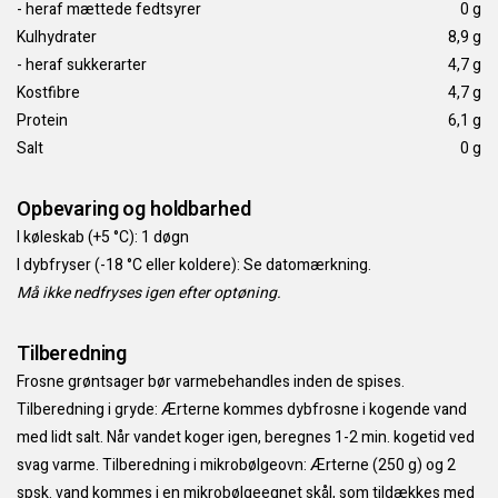
- heraf mættede fedtsyrer
0 g
Kulhydrater
8,9 g
- heraf sukkerarter
4,7 g
Kostfibre
4,7 g
Protein
6,1 g
Salt
0 g
Opbevaring og holdbarhed
I køleskab (+5 °C): 1 døgn
I dybfryser (-18 °C eller koldere): Se datomærkning.
Må ikke nedfryses igen efter optøning.
Tilberedning
Frosne grøntsager bør varmebehandles inden de spises.
Tilberedning i gryde: Ærterne kommes dybfrosne i kogende vand
med lidt salt. Når vandet koger igen, beregnes 1-2 min. kogetid ved
svag varme. Tilberedning i mikrobølgeovn: Ærterne (250 g) og 2
spsk. vand kommes i en mikrobølgeegnet skål, som tildækkes med