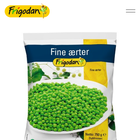
Foodservice
Detail
Bæredygtighed
Om Ardo NV
Ardo.com